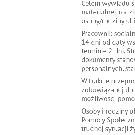
Celem wywiadu śr
materialnej, rodz
osoby/rodziny ub
Pracownik socja
14 dni od daty w
terminie 2 dni. 
dokumenty stanow
personalnych, stan
W trakcie przepr
zobowiązanej do 
możliwości pomocy
Osoby i rodziny 
Pomocy Społeczn
trudnej sytuacji 