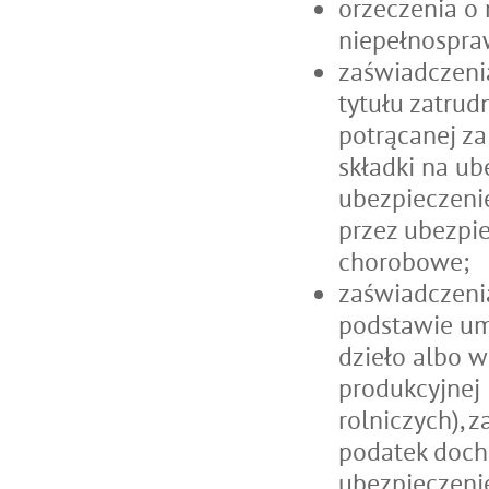
orzeczenia o 
niepełnospra
zaświadczeni
tytułu zatrud
potrącanej za
składki na ub
ubezpieczeni
przez ubezpi
chorobowe;
zaświadczeni
podstawie um
dzieło albo w
produkcyjnej 
rolniczych), 
podatek doch
ubezpieczeni