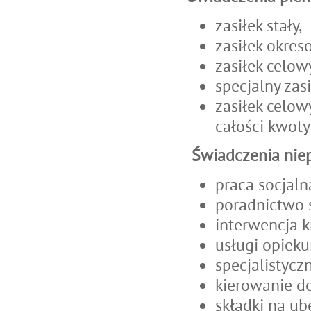
zasiłek stały,
zasiłek okres
zasiłek celow
specjalny zas
zasiłek celo
całości kwoty
Świadczenia nie
praca socjaln
poradnictwo s
interwencja 
usługi opieku
specjalistycz
kierowanie d
składki na ub