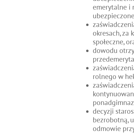
emerytalne i 
ubezpieczone
zaświadczenia
okresach, za 
społeczne, or
dowodu otrzym
przedemeryta
zaświadczeni
rolnego w he
zaświadczeni
kontynuowani
ponadgimnazj
decyzji staro
bezrobotną, u
odmowie przy