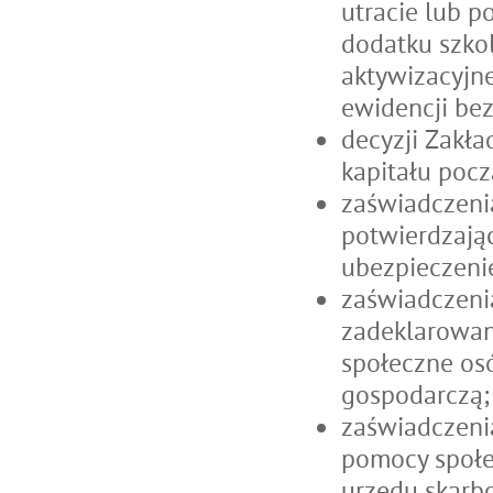
utracie lub p
dodatku szko
aktywizacyjn
ewidencji be
decyzji Zakł
kapitału poc
zaświadczeni
potwierdzają
ubezpieczeni
zaświadczeni
zadeklarowan
społeczne os
gospodarczą;
zaświadczenia
pomocy społe
urzędu skarb