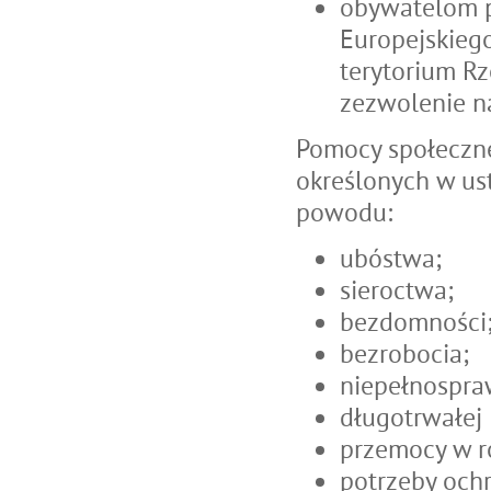
obywatelom p
Europejskieg
terytorium Rze
zezwolenie n
Pomocy społeczne
określonych w us
powodu:
ubóstwa;
sieroctwa;
bezdomności
bezrobocia;
niepełnospra
długotrwałej 
przemocy w r
potrzeby och