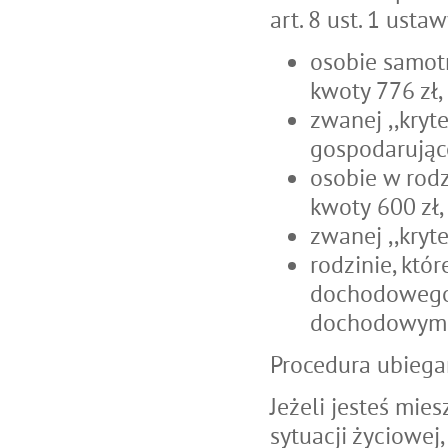
art. 8 ust. 1 ust
osobie samotn
kwoty 776 zł,
zwanej ,,kry
gospodarując
osobie w rodz
kwoty 600 zł,
zwanej ,,kry
rodzinie, któ
dochodowego 
dochodowym r
Procedura ubiega
Jeżeli jesteś mie
sytuacji życiowej