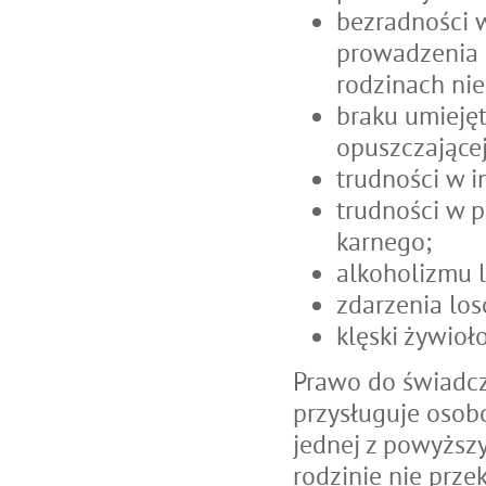
bezradności 
prowadzenia
rodzinach nie
braku umieję
opuszczające
trudności w i
trudności w p
karnego;
alkoholizmu 
zdarzenia los
klęski żywioł
Prawo do świadcz
przysługuje oso
jednej z powyższ
rodzinie nie prz