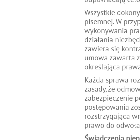
Wszystkie dokony
pisemnej. W przy
wykonywania prac
działania niezbę
zawiera się kontr
umowa zawarta z 
określająca prawa
Każda sprawa roz
zasady, że odmo
zabezpieczenie po
postępowania zos
rozstrzygająca wn
prawo do odwołan
Świadczenia pien