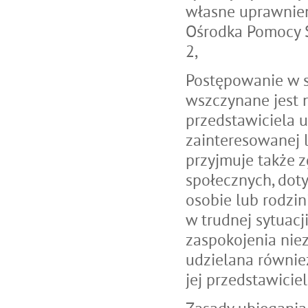
własne uprawnien
Ośrodka Pomocy S
2,
Postępowanie w 
wszczynane jest n
przedstawiciela 
zainteresowanej 
przyjmuje także zg
społecznych, dot
osobie lub rodzini
w trudnej sytuacj
zaspokojenia nie
udzielana również
jej przedstawici