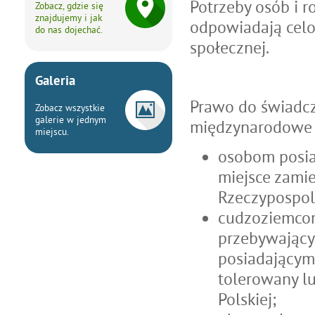
Potrzeby osób i r
Zobacz, gdzie się
znajdujemy i jak
odpowiadają celo
do nas dojechać.
społecznej.
Galeria
Prawo do świadcz
Zobacz wszystkie
galerie w jednym
międzynarodowe n
miejscu.
osobom posia
miejsce zami
Rzeczypospoli
cudzoziemcom
przebywającym
posiadającym 
tolerowany l
Polskiej;