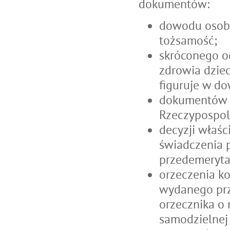
dokumentów:
dowodu osobi
tożsamość;
skróconego od
zdrowia dziec
figuruje w d
dokumentów o
Rzeczypospoli
decyzji właśc
świadczenia 
przedemeryta
orzeczenia ko
wydanego prze
orzecznika o 
samodzielnej 